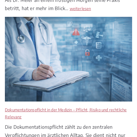
betritt, hat er mehr im Blick…
M
weiterlesen
e
d
i
z
i
n
r
e
c
h
t
2
0
2
Dokumentationspflicht in der Medizin – Pflicht, Risiko und rechtliche
6
Relevanz
–
Die Dokumentationspflicht zählt zu den zentralen
Z
Verpflichtungen im ärztlichen Alltag. Sie dient nicht nur
w