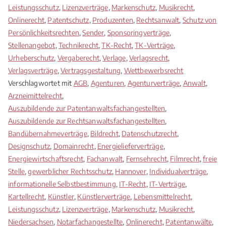
Leistungsschutz
,
Lizenzverträge
,
Markenschutz
,
Musikrecht
,
Onlinerecht
,
Patentschutz
,
Produzenten
,
Rechtsanwalt
,
Schutz von
Persönlichkeitsrechten
,
Sender
,
Sponsoringverträge
,
Stellenangebot
,
Technikrecht
,
TK-Recht
,
TK-Verträge
,
Urheberschutz
,
Vergaberecht
,
Verlage
,
Verlagsrecht
,
Verlagsverträge
,
Vertragsgestaltung
,
Wettbewerbsrecht
Verschlagwortet mit
AGB
,
Agenturen
,
Agenturverträge
,
Anwalt
,
Arzneimittelrecht
,
Auszubildende zur Patentanwaltsfachangestellten
,
Auszubildende zur Rechtsanwaltsfachangestellten
,
Bandübernahmeverträge
,
Bildrecht
,
Datenschutzrecht
,
Designschutz
,
Domainrecht
,
Energielieferverträge
,
Energiewirtschaftsrecht
,
Fachanwalt
,
Fernsehrecht
,
Filmrecht
,
freie
Stelle
,
gewerblicher Rechtsschutz
,
Hannover
,
Individualverträge
,
informationelle Selbstbestimmung
,
IT-Recht
,
IT-Verträge
,
Kartellrecht
,
Künstler
,
Künstlerverträge
,
Lebensmittelrecht
,
Leistungsschutz
,
Lizenzverträge
,
Markenschutz
,
Musikrecht
,
Niedersachsen
,
Notarfachangestellte
,
Onlinerecht
,
Patentanwälte
,