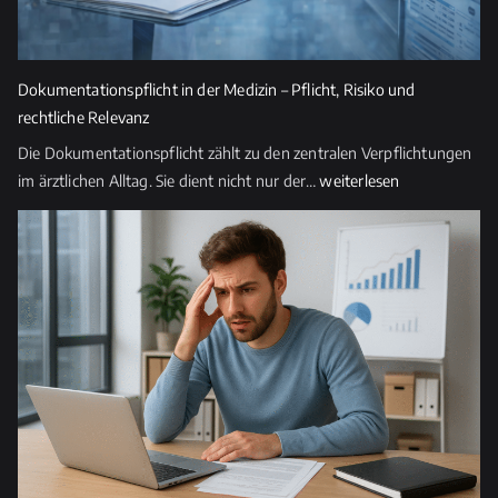
Dokumentationspflicht in der Medizin – Pflicht, Risiko und
rechtliche Relevanz
Die Dokumentationspflicht zählt zu den zentralen Verpflichtungen
Dokumentationspflicht
im ärztlichen Alltag. Sie dient nicht nur der…
weiterlesen
in
der
Medizin
–
Pflicht,
Risiko
und
rechtliche
Relevanz