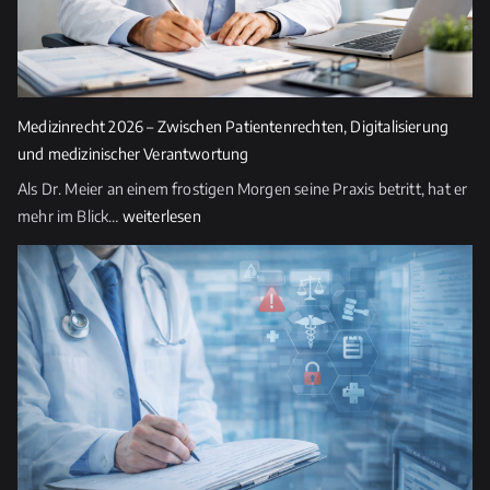
i
e
s
e
s
Medizinrecht 2026 – Zwischen Patientenrechten, Digitalisierung
F
und medizinischer Verantwortung
e
Als Dr. Meier an einem frostigen Morgen seine Praxis betritt, hat er
l
Medizinrecht
mehr im Blick…
weiterlesen
d
2026
l
–
e
Zwischen
e
Patientenrechten,
r.
Digitalisierung
und
medizinischer
Verantwortung