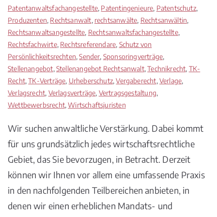
Patentanwaltsfachangestellte
,
Patentingenieure
,
Patentschutz
,
Produzenten
,
Rechtsanwalt
,
rechtsanwälte
,
Rechtsanwältin
,
Rechtsanwaltsangestellte
,
Rechtsanwaltsfachangestellte
,
Rechtsfachwirte
,
Rechtsreferendare
,
Schutz von
Persönlichkeitsrechten
,
Sender
,
Sponsoringverträge
,
Stellenangebot
,
Stellenangebot Rechtsanwalt
,
Technikrecht
,
TK-
Recht
,
TK-Verträge
,
Urheberschutz
,
Vergaberecht
,
Verlage
,
Verlagsrecht
,
Verlagsverträge
,
Vertragsgestaltung
,
Wettbewerbsrecht
,
Wirtschaftsjuristen
Wir suchen anwaltliche Verstärkung. Dabei kommt
für uns grundsätzlich jedes wirtschaftsrechtliche
Gebiet, das Sie bevorzugen, in Betracht. Derzeit
können wir Ihnen vor allem eine umfassende Praxis
in den nachfolgenden Teilbereichen anbieten, in
denen wir einen erheblichen Mandats- und