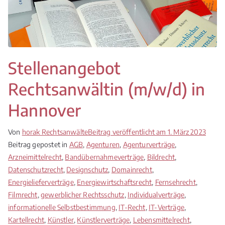
Stellenangebot
Rechtsanwältin (m/w/d) in
Hannover
Von
horak Rechtsanwälte
Beitrag veröffentlicht am
1. März 2023
Beitrag gepostet in
AGB
,
Agenturen
,
Agenturverträge
,
Arzneimittelrecht
,
Bandübernahmeverträge
,
Bildrecht
,
Datenschutzrecht
,
Designschutz
,
Domainrecht
,
Energielieferverträge
,
Energiewirtschaftsrecht
,
Fernsehrecht
,
Filmrecht
,
gewerblicher Rechtsschutz
,
Individualverträge
,
informationelle Selbstbestimmung
,
IT-Recht
,
IT-Verträge
,
Kartellrecht
,
Künstler
,
Künstlerverträge
,
Lebensmittelrecht
,