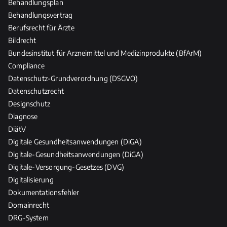
Behandlungsplan
P
f
Behandlungsvertrag
l
Berufsrecht für Ärzte
e
Bildrecht
g
Bundesinstitut für Arzneimittel und Medizinprodukte (BfArM)
e
Compliance
b
Datenschutz-Grundverordnung (DSGVO)
e
Datenschutzrecht
r
Designschutz
u
Diagnose
f
DiätV
e
Digitale Gesundheitsanwendungen (DiGA)
Digitale-Gesundheitsanwendungen (DiGA)
Digitale-Versorgung-Gesetzes (DVG)
Digitalisierung
Dokumentationsfehler
Domainrecht
DRG-System