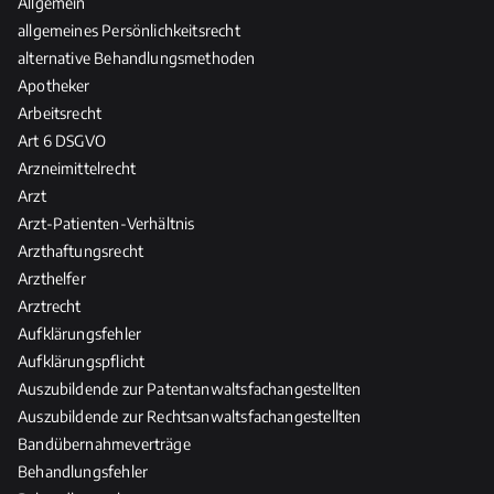
Allgemein
n
c
d
allgemeines Persönlichkeitsrecht
t
h
a
w
alternative Behandlungsmethoden
e
s
o
Apotheker
R
R
r
Arbeitsrecht
e
e
t
l
Art 6 DSGVO
c
u
e
Arzneimittelrecht
h
n
v
Arzt
t
g
a
d
Arzt-Patienten-Verhältnis
n
e
Arzthaftungsrecht
z
r
Arzthelfer
H
Arztrecht
e
Aufklärungsfehler
i
Aufklärungspflicht
l
Auszubildende zur Patentanwaltsfachangestellten
-
Auszubildende zur Rechtsanwaltsfachangestellten
u
Bandübernahmeverträge
n
Behandlungsfehler
d