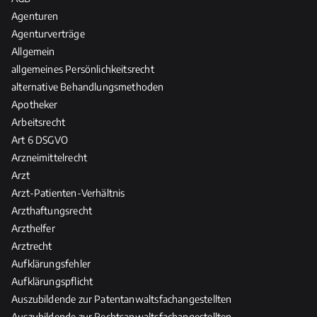
e
t
h
Agenturen
r
l
t
Agenturverträge
a
i
&
Allgemein
n
c
d
allgemeines Persönlichkeitsrecht
t
h
a
w
alternative Behandlungsmethoden
e
s
o
Apotheker
R
R
r
Arbeitsrecht
e
e
t
l
Art 6 DSGVO
c
u
e
Arzneimittelrecht
h
n
v
Arzt
t
g
a
d
Arzt-Patienten-Verhältnis
n
e
Arzthaftungsrecht
z
r
Arzthelfer
H
Arztrecht
e
Aufklärungsfehler
i
Aufklärungspflicht
l
Auszubildende zur Patentanwaltsfachangestellten
-
Auszubildende zur Rechtsanwaltsfachangestellten