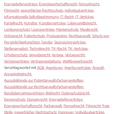
Energielieferverträge
,
Energiewirtschaftsrecht
,
Fernsehrecht
,
Filmrecht
,
gewerblicher Rechtsschutz
,
Individualverträge
,
informationelle Selbstbestimmung
,
IT-Recht
,
IT-Verträge
,
Kartellrecht
,
Künstler
,
Künstlerverträge
,
Lebensmittelrecht
,
Leistungsschutz
,
Lizenzverträge
,
Markenschutz
,
Musikrecht
,
Onlinerecht
,
Patentschutz
,
Produzenten
,
Rechtsanwalt
,
Schutz von
Persönlichkeitsrechten
,
Sender
,
Sponsoringverträge
,
Stellenangebot
,
Technikrecht
,
TK-Recht
,
TK-Verträge
,
Urheberschutz
,
Vergaberecht
,
Verlage
,
Verlagsrecht
,
Verlagsverträge
,
Vertragsgestaltung
,
Wettbewerbsrecht
Verschlagwortet mit
AGB
,
Agenturen
,
Agenturverträge
,
Anwalt
,
Arzneimittelrecht
,
Auszubildende zur Patentanwaltsfachangestellten
,
Auszubildende zur Rechtsanwaltsfachangestellten
,
Bandübernahmeverträge
,
Bildrecht
,
Datenschutzrecht
,
Designschutz
,
Domainrecht
,
Energielieferverträge
,
Energiewirtschaftsrecht
,
Fachanwalt
,
Fernsehrecht
,
Filmrecht
,
freie
Stelle
,
gewerblicher Rechtsschutz
,
Hannover
,
Individualverträge
,