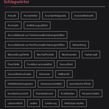
Schlagwörter
Anwalt
Arzneimittel
Arzneimittelgesetz
Arzneimittelrecht
Arztrecht
Aufklärungspflicht
Auszubildende zur Patentanwaltsfachangestellten
Auszubildende zur Rechtsanwaltsfachangestellten
Behandlung
Behandlungsfehler
Beschaffenheit
Beschwerden
Fachanwalt
freie Stelle
Funktionsarzneimittel
Gesundheit
Gesundheitsschaden
Hannover
Heilberufe
Heilmittelwerbegesetz
Humanarzneimittel
kosmetische Mittel
krankenhausrecht
Krankenkassen
Krankheiten
Körperschaden
Lebensmittel
Leiden
Linderung
Medizinprodukte