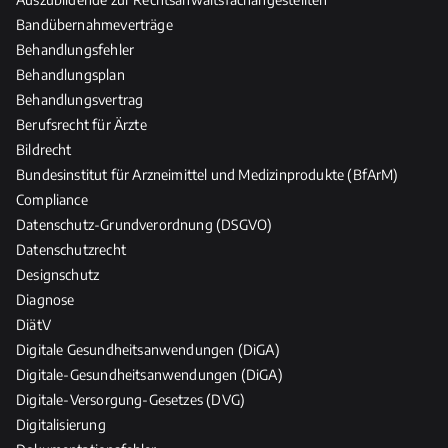
u
Bandübernahmeverträge
n
Behandlungsfehler
d
Behandlungsplan
P
f
Behandlungsvertrag
l
Berufsrecht für Ärzte
e
Bildrecht
g
Bundesinstitut für Arzneimittel und Medizinprodukte (BfArM)
e
Compliance
b
Datenschutz-Grundverordnung (DSGVO)
e
Datenschutzrecht
r
Designschutz
u
Diagnose
f
DiätV
e
Digitale Gesundheitsanwendungen (DiGA)
Digitale-Gesundheitsanwendungen (DiGA)
Digitale-Versorgung-Gesetzes (DVG)
Digitalisierung