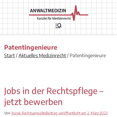
Zum
Inhalt
springen
Rechtsanwälte
Arztrecht, Arzthaftungsrecht,
Arztvertragsrecht,
für
Krankenhausrecht,
Krankenversicherungsrecht,
Medizinrecht
Chefarztrecht, Arzneimittelrecht,
Patentingenieure
Medizinprodukterecht,
Apothekenrecht,
Start
Aktuelles Medizinrecht
Patentingenieure
Pflegeversicherungsrecht,
Gesellschaftsrecht/ Berufsrecht/
Vergütungsrecht für
Leistungserbringer
Jobs in der Rechtspflege –
jetzt bewerben
Von
horak Rechtsanwälte
Beitrag veröffentlicht am
2. März 2023