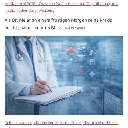
Medizinrecht 2026 – Zwischen Patientenrechten, Digitalisierung und
medizinischer Verantwortung
Als Dr. Meier an einem frostigen Morgen seine Praxis
betritt, hat er mehr im Blick…
M
weiterlesen
e
d
i
z
i
n
r
e
c
h
t
2
0
2
Dokumentationspflicht in der Medizin – Pflicht, Risiko und rechtliche
6