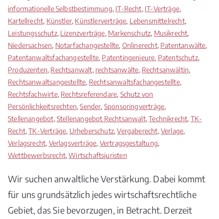
informationelle Selbstbestimmung
,
IT-Recht
,
IT-Verträge
,
Kartellrecht
,
Künstler
,
Künstlerverträge
,
Lebensmittelrecht
,
Leistungsschutz
,
Lizenzverträge
,
Markenschutz
,
Musikrecht
,
Niedersachsen
,
Notarfachangestellte
,
Onlinerecht
,
Patentanwälte
,
Patentanwaltsfachangestellte
,
Patentingenieure
,
Patentschutz
,
Produzenten
,
Rechtsanwalt
,
rechtsanwälte
,
Rechtsanwältin
,
Rechtsanwaltsangestellte
,
Rechtsanwaltsfachangestellte
,
Rechtsfachwirte
,
Rechtsreferendare
,
Schutz von
Persönlichkeitsrechten
,
Sender
,
Sponsoringverträge
,
Stellenangebot
,
Stellenangebot Rechtsanwalt
,
Technikrecht
,
TK-
Recht
,
TK-Verträge
,
Urheberschutz
,
Vergaberecht
,
Verlage
,
Verlagsrecht
,
Verlagsverträge
,
Vertragsgestaltung
,
Wettbewerbsrecht
,
Wirtschaftsjuristen
Wir suchen anwaltliche Verstärkung. Dabei kommt
für uns grundsätzlich jedes wirtschaftsrechtliche
Gebiet, das Sie bevorzugen, in Betracht. Derzeit