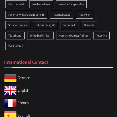
Medizinrecht
Niedersachsen
Notarfachangestellte
Patentanwaltsfachangestellte
Patentanwälte
Patienten
Schadensersatz
Schmerzensgeld
Sicherheit
Therapie
Täuschung
Unbedenklichkeit
Verschreibungspflichtig
Vitamine
Wirksamkeit
International Contact
German
English
French
Spanish