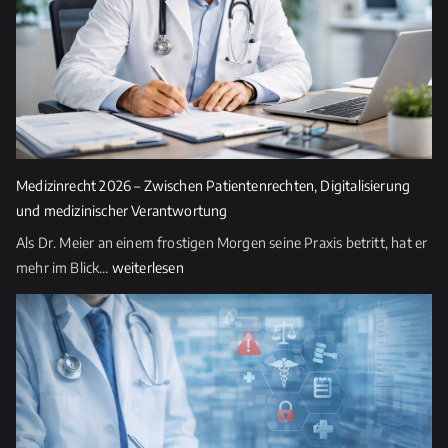
e
d
i
e
s
e
s
Medizinrecht 2026 – Zwischen Patientenrechten, Digitalisierung
F
und medizinischer Verantwortung
e
Als Dr. Meier an einem frostigen Morgen seine Praxis betritt, hat er
l
Medizinrecht
mehr im Blick…
weiterlesen
d
2026
l
–
e
Zwischen
e
Patientenrechten,
r.
Digitalisierung
und
medizinischer