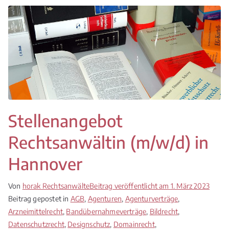
Stellenangebot
Rechtsanwältin (m/w/d) in
Hannover
Von
horak Rechtsanwälte
Beitrag veröffentlicht am
1. März 2023
Beitrag gepostet in
AGB
,
Agenturen
,
Agenturverträge
,
Arzneimittelrecht
,
Bandübernahmeverträge
,
Bildrecht
,
Datenschutzrecht
,
Designschutz
,
Domainrecht
,