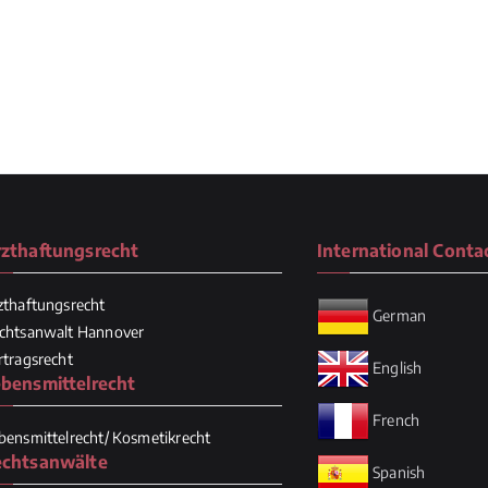
zthaftungsrecht
International Conta
zthaftungsrecht
German
chtsanwalt Hannover
rtragsrecht
English
bensmittelrecht
French
bensmittelrecht/ Kosmetikrecht
echtsanwälte
Spanish