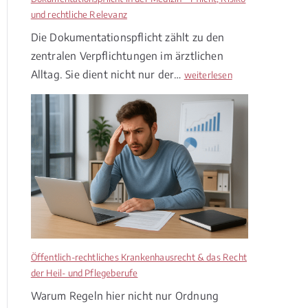
2
und rechtliche Relevanz
0
Die Dokumentationspflicht zählt zu den
2
6
zentralen Verpflichtungen im ärztlichen
–
Alltag. Sie dient nicht nur der…
D
weiterlesen
Z
o
w
k
i
u
s
m
c
e
h
n
e
t
n
a
P
t
a
i
t
o
Öffentlich-rechtliches Krankenhausrecht & das Recht
i
n
der Heil- und Pflegeberufe
e
s
n
Warum Regeln hier nicht nur Ordnung
p
t