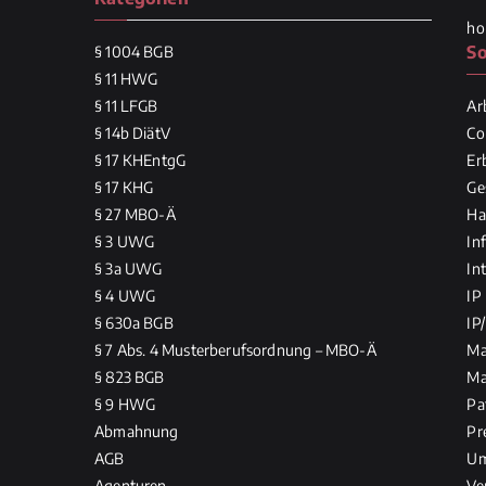
ho
So
§ 1004 BGB
§ 11 HWG
§ 11 LFGB
Ar
§ 14b DiätV
Co
§ 17 KHEntgG
Er
§ 17 KHG
Ge
§ 27 MBO-Ä
Ha
§ 3 UWG
In
§ 3a UWG
In
§ 4 UWG
IP
§ 630a BGB
IP
§ 7 Abs. 4 Musterberufsordnung – MBO-Ä
Ma
§ 823 BGB
Ma
§ 9 HWG
Pa
Abmahnung
Pr
AGB
Um
Agenturen
Ve