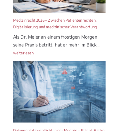
Medizinrecht 2026 – Zwischen Patientenrechten,
Digitalisierung und medizinischer Verantwortung
Als Dr. Meier an einem frostigen Morgen
seine Praxis betritt, hat er mehr im Blick…
M
weiterlesen
e
d
i
z
i
n
r
e
c
h
t
Dokumentationspflicht in der Medizin – Pflicht, Risiko