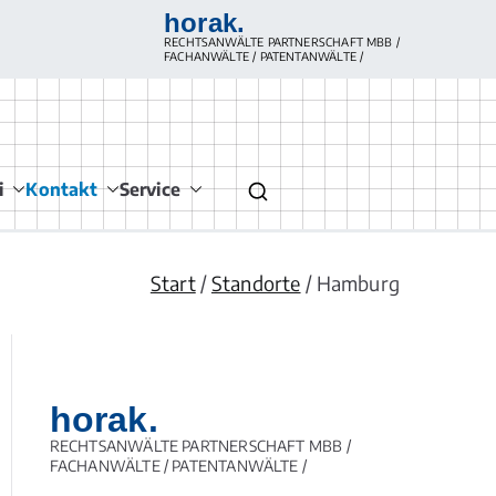
horak.
RECHTSANWÄLTE PARTNERSCHAFT MBB /
FACHANWÄLTE / PATENTANWÄLTE /
für Medizinrecht
srecht, Arztvertragsrecht, Krankenhausrecht,
i
Kontakt
Service
farztrecht, Arzneimittelrecht, Medizinprodukterecht,
srecht, Gesellschaftsrecht/ Berufsrecht/ Vergütungsrecht
für Leistungserbringer
Start
Standorte
Hamburg
horak.
RECHTSANWÄLTE PARTNERSCHAFT MBB /
FACHANWÄLTE / PATENTANWÄLTE /