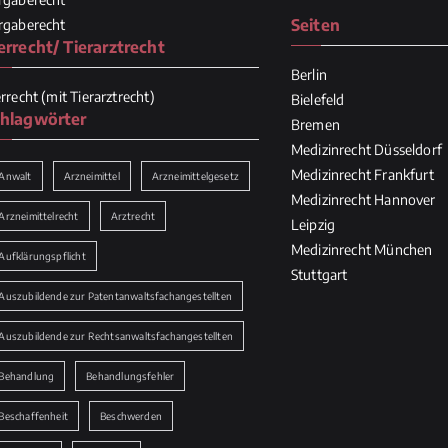
Seiten
rgaberecht
errecht/ Tierarztrecht
Berlin
errecht (mit Tierarztrecht)
Bielefeld
hlagwörter
Bremen
Medizinrecht Düsseldorf
Medizinrecht Frankfurt
Anwalt
Arzneimittel
Arzneimittelgesetz
Medizinrecht Hannover
Arzneimittelrecht
Arztrecht
Leipzig
Medizinrecht München
Aufklärungspflicht
Stuttgart
Auszubildende zur Patentanwaltsfachangestellten
Auszubildende zur Rechtsanwaltsfachangestellten
Behandlung
Behandlungsfehler
Beschaffenheit
Beschwerden