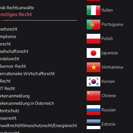
rak Rechtsanwälte
Italian
nstiges Recht
Portuguese
beitsrecht
mpliance
Polish
brecht
sellschaftsrecht
Japanese
ndelsrecht
fluencer-Recht
Vietnamese
ternationales Wirtschaftsrecht
 Recht
Korean
/IT Recht
Chinese
rkenanmeldung
rkenanmeldung in Österreich
Russian
tentschutz
esserecht
Estonia
weltrecht/Klimaschutzrecht/Energierecht
rgaberecht