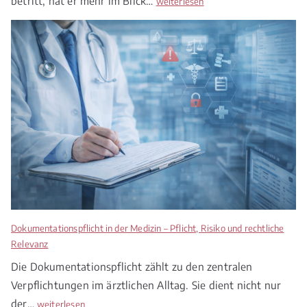
betritt, hat er mehr im Blick…
M
weiterlesen
e
d
i
z
i
n
r
e
c
h
t
2
0
2
Dokumentationspflicht in der Medizin – Pflicht, Risiko und rechtliche
6
Relevanz
–
Die Dokumentationspflicht zählt zu den zentralen
Z
Verpflichtungen im ärztlichen Alltag. Sie dient nicht nur
w
i
der…
D
weiterlesen