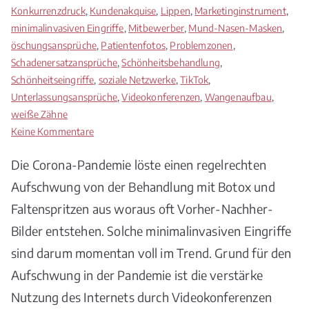
Konkurrenzdruck
,
Kundenakquise
,
Lippen
,
Marketinginstrument
,
minimalinvasiven Eingriffe
,
Mitbewerber
,
Mund-Nasen-Masken
,
öschungsansprüche
,
Patientenfotos
,
Problemzonen
,
Schadenersatzansprüche
,
Schönheitsbehandlung
,
Schönheitseingriffe
,
soziale Netzwerke
,
TikTok
,
Unterlassungsansprüche
,
Videokonferenzen
,
Wangenaufbau
,
weiße Zähne
zu
Keine Kommentare
Vorher-
Die Corona-Pandemie löste einen regelrechten
Nachher-
Bilder
Aufschwung von der Behandlung mit Botox und
von
Faltenspritzen aus woraus oft Vorher-Nachher-
Schönheitseingriffen
Bilder entstehen. Solche minimalinvasiven Eingriffe
sind darum momentan voll im Trend. Grund für den
Aufschwung in der Pandemie ist die verstärke
Nutzung des Internets durch Videokonferenzen