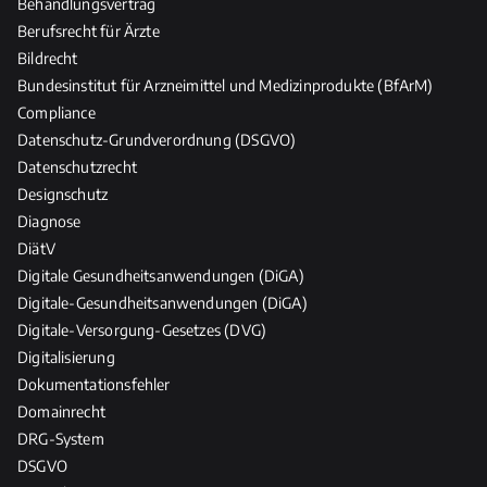
Behandlungsvertrag
f
l
Berufsrecht für Ärzte
e
Bildrecht
g
Bundesinstitut für Arzneimittel und Medizinprodukte (BfArM)
e
Compliance
b
Datenschutz-Grundverordnung (DSGVO)
e
Datenschutzrecht
r
Designschutz
u
Diagnose
f
DiätV
e
Digitale Gesundheitsanwendungen (DiGA)
Digitale-Gesundheitsanwendungen (DiGA)
Digitale-Versorgung-Gesetzes (DVG)
Digitalisierung
Dokumentationsfehler
Domainrecht
DRG-System
DSGVO