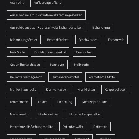
Arztrecht
Aufklärungspflicht
Auszubildende zur Patentanwaltsfachangestellten
Auszubildende zur Rechtsanwaltsfachangestellten
Behandlung
Behandlungsfehler
Beschaffenheit
Beschwerden
Fachanwalt
freie Stelle
Funktionsarzneimittel
Gesundheit
Gesundheitsschaden
Hannover
Heilberufe
Heilmittelwerbegesetz
Humanarzneimittel
kosmetische Mittel
krankenhausrecht
Krankenkassen
Krankheiten
Körperschaden
Lebensmittel
Leiden
Linderung
Medizinprodukte
Medizinrecht
Niedersachsen
Notarfachangestellte
Patentanwaltsfachangestellte
Patentanwälte
Patienten
Schadensersatz
Schmerzensgeld
Sicherheit
Therapie