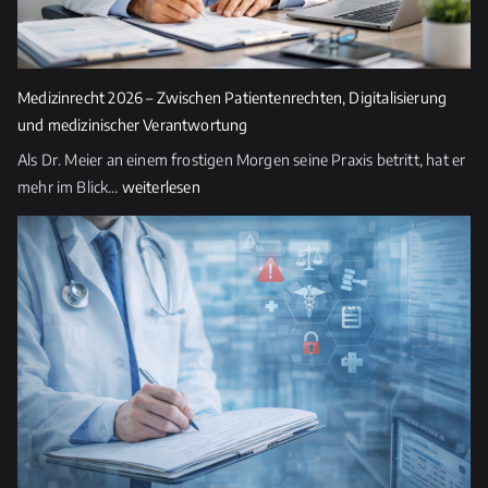
s
e
s
Medizinrecht 2026 – Zwischen Patientenrechten, Digitalisierung
F
und medizinischer Verantwortung
e
Als Dr. Meier an einem frostigen Morgen seine Praxis betritt, hat er
l
Medizinrecht
mehr im Blick…
weiterlesen
d
2026
l
–
e
Zwischen
e
Patientenrechten,
r.
Digitalisierung
und
medizinischer
Verantwortung