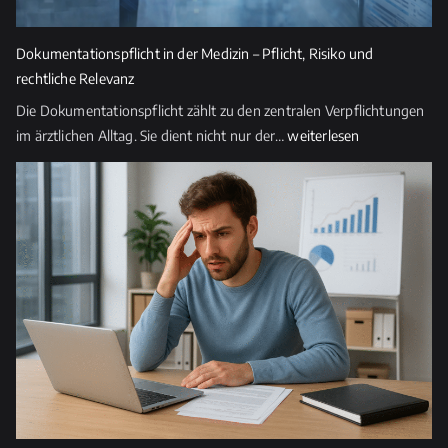
Dokumentationspflicht in der Medizin – Pflicht, Risiko und
rechtliche Relevanz
Die Dokumentationspflicht zählt zu den zentralen Verpflichtungen
Dokumentationspflicht
im ärztlichen Alltag. Sie dient nicht nur der…
weiterlesen
in
der
Medizin
–
Pflicht,
Risiko
und
rechtliche
Relevanz