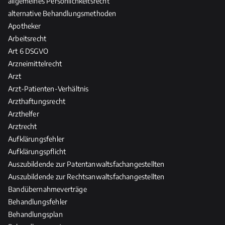
allgemeines Persönlichkeitsrecht
t
h
a
alternative Behandlungsmethoden
w
e
s
o
Apotheker
R
R
r
Arbeitsrecht
e
e
t
l
Art 6 DSGVO
c
u
e
Arzneimittelrecht
h
n
v
Arzt
t
g
a
d
Arzt-Patienten-Verhältnis
n
e
Arzthaftungsrecht
z
r
Arzthelfer
H
Arztrecht
e
Aufklärungsfehler
i
Aufklärungspflicht
l
Auszubildende zur Patentanwaltsfachangestellten
-
Auszubildende zur Rechtsanwaltsfachangestellten
u
Bandübernahmeverträge
n
Behandlungsfehler
d
Behandlungsplan
P