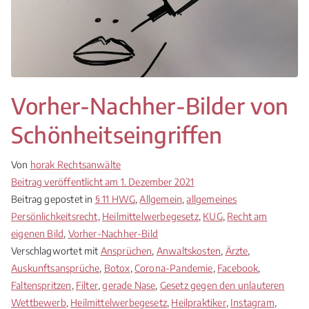
Vorher-Nachher-Bilder von
Schönheitseingriffen
Von
horak Rechtsanwälte
Beitrag veröffentlicht am
1. Dezember 2021
Beitrag gepostet in
§ 11 HWG
,
Allgemein
,
allgemeines
Persönlichkeitsrecht
,
Heilmittelwerbegesetz
,
KUG
,
Recht am
eigenen Bild
,
Vorher-Nachher-Bild
Verschlagwortet mit
Ansprüchen
,
Anwaltskosten
,
Ärzte
,
Auskunftsansprüche
,
Botox
,
Corona-Pandemie
,
Facebook
,
Faltenspritzen
,
Filter
,
gerade Nase
,
Gesetz gegen den unlauteren
Wettbewerb
,
Heilmittelwerbegesetz
,
Heilpraktiker
,
Instagram
,