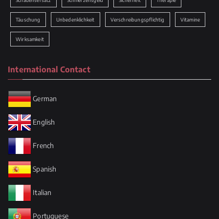
Täuschung
Unbedenklichkeit
Verschreibungspflichtig
Vitamine
Wirksamkeit
International Contact
German
English
French
Spanish
Italian
Portuguese