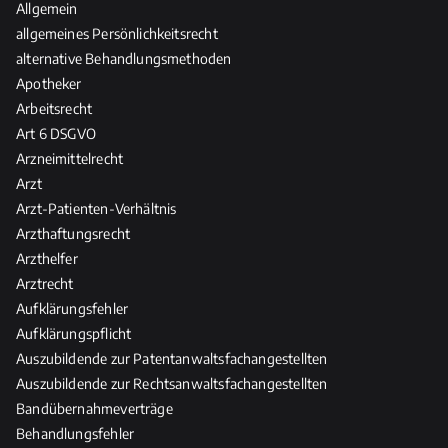
Allgemein
n
c
d
allgemeines Persönlichkeitsrecht
t
h
a
alternative Behandlungsmethoden
w
e
s
o
Apotheker
R
R
r
Arbeitsrecht
e
e
t
l
Art 6 DSGVO
c
u
e
Arzneimittelrecht
h
n
v
Arzt
t
g
a
d
Arzt-Patienten-Verhältnis
n
e
Arzthaftungsrecht
z
r
Arzthelfer
H
Arztrecht
e
Aufklärungsfehler
i
Aufklärungspflicht
l
Auszubildende zur Patentanwaltsfachangestellten
-
Auszubildende zur Rechtsanwaltsfachangestellten
u
Bandübernahmeverträge
n
Behandlungsfehler
d