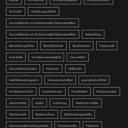
Arztrecht
Aufklärungspflicht
Auszubildende zur Patentanwaltsfachangestellten
Auszubildende zur Rechtsanwaltsfachangestellten
Behandlung
Behandlungsfehler
Beschaffenheit
Beschwerden
Fachanwalt
freie Stelle
Funktionsarzneimittel
Gesundheit
Gesundheitsschaden
Hannover
Heilberufe
Heilmittelwerbegesetz
Humanarzneimittel
kosmetische Mittel
krankenhausrecht
Krankenkassen
Krankheiten
Körperschaden
Lebensmittel
Leiden
Linderung
Medizinprodukte
Medizinrecht
Niedersachsen
Notarfachangestellte
Patentanwaltsfachangestellte
Patentanwälte
Patienten