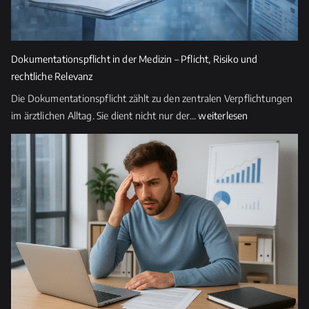
Dokumentationspflicht in der Medizin – Pflicht, Risiko und
rechtliche Relevanz
Die Dokumentationspflicht zählt zu den zentralen Verpflichtungen
Dokumentationspflicht
im ärztlichen Alltag. Sie dient nicht nur der…
weiterlesen
in
der
Medizin
–
Pflicht,
Risiko
und
rechtliche
Relevanz