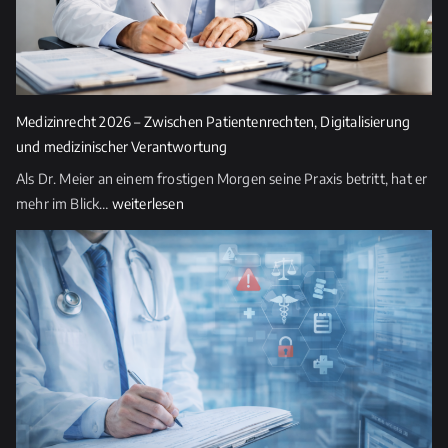
i
e
s
e
s
Medizinrecht 2026 – Zwischen Patientenrechten, Digitalisierung
F
und medizinischer Verantwortung
e
Als Dr. Meier an einem frostigen Morgen seine Praxis betritt, hat er
l
Medizinrecht
mehr im Blick…
weiterlesen
d
2026
l
–
e
Zwischen
e
Patientenrechten,
r.
Digitalisierung
und
medizinischer
Verantwortung