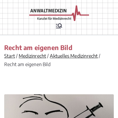
Zum
Inhalt
springen
Rechtsanwälte
Arztrecht, Arzthaftungsrecht,
Arztvertragsrecht,
für
Krankenhausrecht,
Krankenversicherungsrecht,
Medizinrecht
Chefarztrecht, Arzneimittelrecht,
Recht am eigenen Bild
Medizinprodukterecht,
Apothekenrecht,
Start
Medizinrecht
Aktuelles Medizinrecht
Pflegeversicherungsrecht,
Gesellschaftsrecht/ Berufsrecht/
Recht am eigenen Bild
Vergütungsrecht für
Leistungserbringer