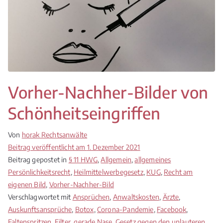
Vorher-Nachher-Bilder von
Schönheitseingriffen
Von
horak Rechtsanwälte
Beitrag veröffentlicht am
1. Dezember 2021
Beitrag gepostet in
§ 11 HWG
,
Allgemein
,
allgemeines
Persönlichkeitsrecht
,
Heilmittelwerbegesetz
,
KUG
,
Recht am
eigenen Bild
,
Vorher-Nachher-Bild
Verschlagwortet mit
Ansprüchen
,
Anwaltskosten
,
Ärzte
,
Auskunftsansprüche
,
Botox
,
Corona-Pandemie
,
Facebook
,
Faltenspritzen
,
Filter
,
gerade Nase
,
Gesetz gegen den unlauteren