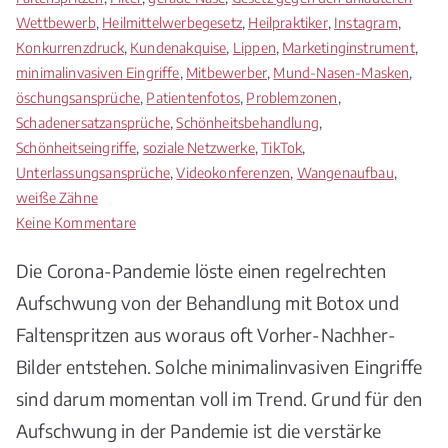
Wettbewerb
,
Heilmittelwerbegesetz
,
Heilpraktiker
,
Instagram
,
Konkurrenzdruck
,
Kundenakquise
,
Lippen
,
Marketinginstrument
,
minimalinvasiven Eingriffe
,
Mitbewerber
,
Mund-Nasen-Masken
,
öschungsansprüche
,
Patientenfotos
,
Problemzonen
,
Schadenersatzansprüche
,
Schönheitsbehandlung
,
Schönheitseingriffe
,
soziale Netzwerke
,
TikTok
,
Unterlassungsansprüche
,
Videokonferenzen
,
Wangenaufbau
,
weiße Zähne
zu
Keine Kommentare
Vorher-
Die Corona-Pandemie löste einen regelrechten
Nachher-
Bilder
Aufschwung von der Behandlung mit Botox und
von
Faltenspritzen aus woraus oft Vorher-Nachher-
Schönheitseingriffen
Bilder entstehen. Solche minimalinvasiven Eingriffe
sind darum momentan voll im Trend. Grund für den
Aufschwung in der Pandemie ist die verstärke