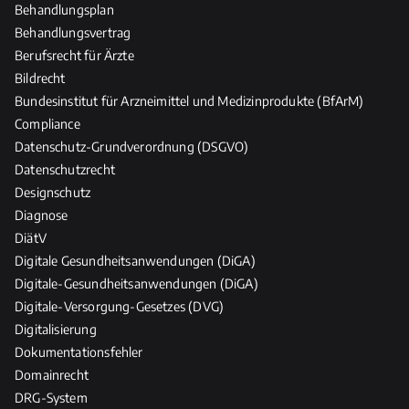
Behandlungsplan
P
Behandlungsvertrag
f
l
Berufsrecht für Ärzte
e
Bildrecht
g
Bundesinstitut für Arzneimittel und Medizinprodukte (BfArM)
e
Compliance
b
Datenschutz-Grundverordnung (DSGVO)
e
Datenschutzrecht
r
Designschutz
u
Diagnose
f
DiätV
e
Digitale Gesundheitsanwendungen (DiGA)
Digitale-Gesundheitsanwendungen (DiGA)
Digitale-Versorgung-Gesetzes (DVG)
Digitalisierung
Dokumentationsfehler
Domainrecht
DRG-System