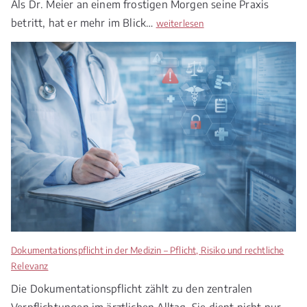
Als Dr. Meier an einem frostigen Morgen seine Praxis
betritt, hat er mehr im Blick…
M
weiterlesen
e
d
i
z
i
n
r
e
c
h
t
2
0
2
Dokumentationspflicht in der Medizin – Pflicht, Risiko und rechtliche
6
Relevanz
–
Die Dokumentationspflicht zählt zu den zentralen
Z
Verpflichtungen im ärztlichen Alltag. Sie dient nicht nur
w