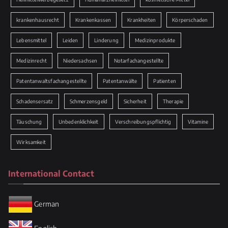
krankenhausrecht
Krankenkassen
Krankheiten
Körperschaden
Lebensmittel
Leiden
Linderung
Medizinprodukte
Medizinrecht
Niedersachsen
Notarfachangestellte
Patentanwaltsfachangestellte
Patentanwälte
Patienten
Schadensersatz
Schmerzensgeld
Sicherheit
Therapie
Täuschung
Unbedenklichkeit
Verschreibungspflichtig
Vitamine
Wirksamkeit
International Contact
German