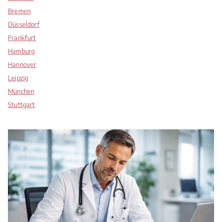
Bremen
l
Düsseldorf
e
Frankfurt
e
Hamburg
r
Hannover
.
Leipzig
München
Stuttgart