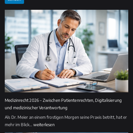
t
e
l
a
s
s
e
d
i
e
s
e
s
Medizinrecht 2026 – Zwischen Patientenrechten, Digitalisierung
F
und medizinischer Verantwortung
e
Als Dr. Meier an einem frostigen Morgen seine Praxis betritt, hat er
l
Medizinrecht
mehr im Blick…
weiterlesen
d
2026
l