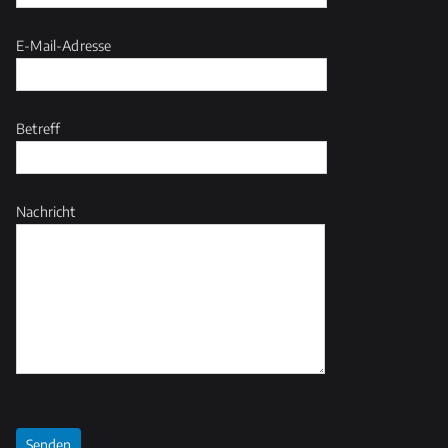
E-Mail-Adresse
Betreff
Nachricht
B
it