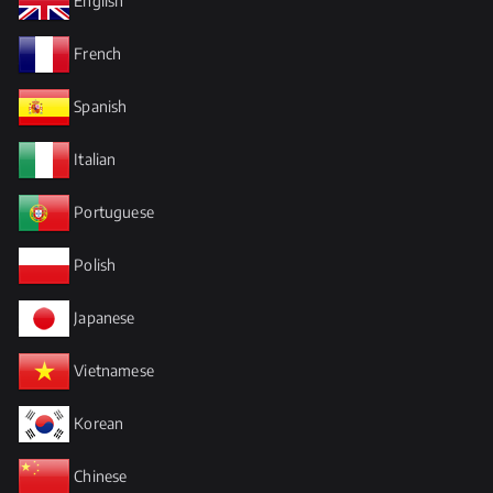
English
French
Spanish
Italian
Portuguese
Polish
Japanese
Vietnamese
Korean
Chinese