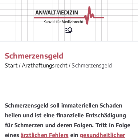
Zum
Inhalt
springen
Rechtsanwälte
Arztrecht, Arzthaftungsrecht,
Arztvertragsrecht,
für
Krankenhausrecht,
Krankenversicherungsrecht,
Medizinrecht
Chefarztrecht, Arzneimittelrecht,
Schmerzensgeld
Medizinprodukterecht,
Apothekenrecht,
Start
Arzthaftungsrecht
Schmerzensgeld
Pflegeversicherungsrecht,
Gesellschaftsrecht/ Berufsrecht/
Vergütungsrecht für
Leistungserbringer
Schmerzensgeld soll immateriellen Schaden
heilen und ist eine finanzielle Entschädigung
für Schmerzen und deren Folgen. Tritt in Folge
eines
ärztlichen Fehlers
ein
gesundheitlicher