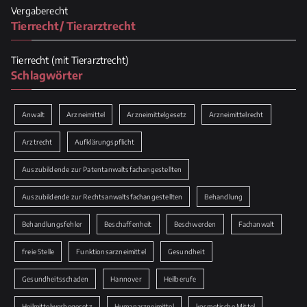
Vergaberecht
Tierrecht/ Tierarztrecht
Tierrecht (mit Tierarztrecht)
Schlagwörter
Anwalt
Arzneimittel
Arzneimittelgesetz
Arzneimittelrecht
Arztrecht
Aufklärungspflicht
Auszubildende zur Patentanwaltsfachangestellten
Auszubildende zur Rechtsanwaltsfachangestellten
Behandlung
Behandlungsfehler
Beschaffenheit
Beschwerden
Fachanwalt
freie Stelle
Funktionsarzneimittel
Gesundheit
Gesundheitsschaden
Hannover
Heilberufe
Heilmittelwerbegesetz
Humanarzneimittel
kosmetische Mittel