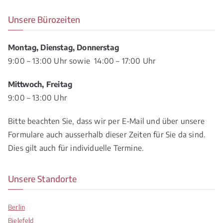
a
Unsere Bürozeiten
s
s
Montag, Dienstag, Donnerstag
e
9:00 – 13:00 Uhr sowie 14:00 – 17:00 Uhr
d
Mittwoch, Freitag
i
9:00 – 13:00 Uhr
e
Bitte beachten Sie, dass wir per E-Mail und über unsere
s
Formulare auch ausserhalb dieser Zeiten für Sie da sind.
e
Dies gilt auch für individuelle Termine.
s
F
Unsere Standorte
e
l
Berlin
d
Bielefeld