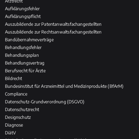
Arztrecht
e
Aufklärungsfehler
i
Aufklärungspflicht
l
Auszubildende zur Patentanwaltsfachangestellten
-
Auszubildende zur Rechtsanwaltsfachangestellten
u
Bandübernahmeverträge
n
Behandlungsfehler
d
Behandlungsplan
P
Behandlungsvertrag
f
l
Berufsrecht für Ärzte
e
Bildrecht
g
Bundesinstitut für Arzneimittel und Medizinprodukte (BfArM)
e
Compliance
b
Datenschutz-Grundverordnung (DSGVO)
e
Datenschutzrecht
r
Designschutz
u
Diagnose
f
DiätV
e