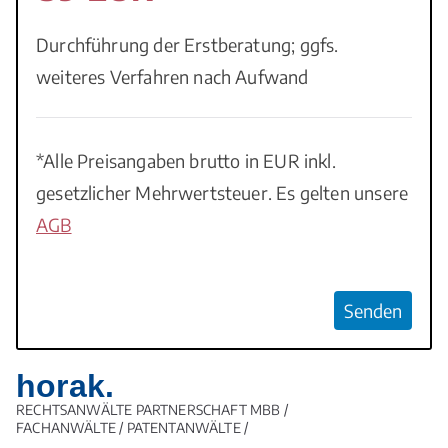
Durchführung der Erstberatung; ggfs.
weiteres Verfahren nach Aufwand
*Alle Preisangaben brutto in EUR inkl.
gesetzlicher Mehrwertsteuer. Es gelten unsere
AGB
B
i
t
t
horak.
e
RECHTSANWÄLTE PARTNERSCHAFT MBB /
FACHANWÄLTE / PATENTANWÄLTE /
l