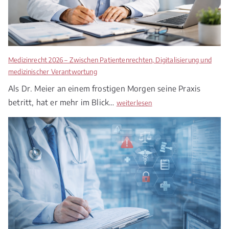
Medizinrecht 2026 – Zwischen Patientenrechten, Digitalisierung und
medizinischer Verantwortung
Als Dr. Meier an einem frostigen Morgen seine Praxis
betritt, hat er mehr im Blick…
M
weiterlesen
e
d
i
z
i
n
r
e
c
h