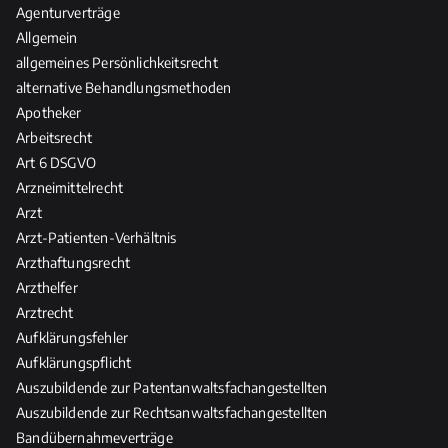
l
t
Agenturverträge
a
i
&
Allgemein
n
c
d
allgemeines Persönlichkeitsrecht
t
h
a
alternative Behandlungsmethoden
w
e
s
o
Apotheker
R
R
r
Arbeitsrecht
e
e
t
l
Art 6 DSGVO
c
u
e
Arzneimittelrecht
h
n
v
Arzt
t
g
a
d
Arzt-Patienten-Verhältnis
n
e
Arzthaftungsrecht
z
r
Arzthelfer
H
Arztrecht
e
Aufklärungsfehler
i
Aufklärungspflicht
l
Auszubildende zur Patentanwaltsfachangestellten
-
Auszubildende zur Rechtsanwaltsfachangestellten
u
Bandübernahmeverträge
n