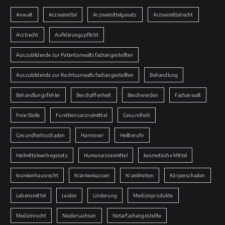
Anwalt
Arzneimittel
Arzneimittelgesetz
Arzneimittelrecht
Arztrecht
Aufklärungspflicht
Auszubildende zur Patentanwaltsfachangestellten
Auszubildende zur Rechtsanwaltsfachangestellten
Behandlung
Behandlungsfehler
Beschaffenheit
Beschwerden
Fachanwalt
freie Stelle
Funktionsarzneimittel
Gesundheit
Gesundheitsschaden
Hannover
Heilberufe
Heilmittelwerbegesetz
Humanarzneimittel
kosmetische Mittel
krankenhausrecht
Krankenkassen
Krankheiten
Körperschaden
Lebensmittel
Leiden
Linderung
Medizinprodukte
Medizinrecht
Niedersachsen
Notarfachangestellte