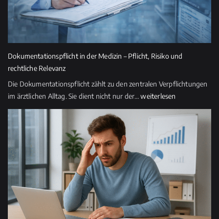
Dokumentationspflicht in der Medizin – Pflicht, Risiko und
rechtliche Relevanz
Die Dokumentationspflicht zählt zu den zentralen Verpflichtungen
Dokumentationspflicht
im ärztlichen Alltag. Sie dient nicht nur der…
weiterlesen
in
der
Medizin
–
Pflicht,
Risiko
und
rechtliche
Relevanz