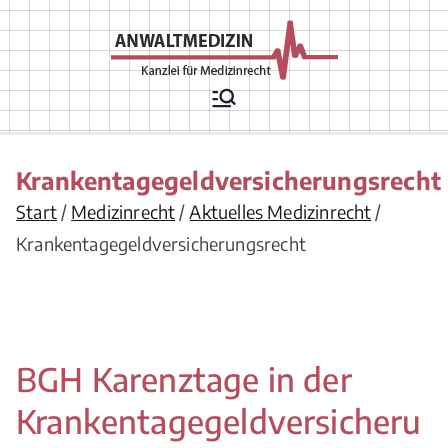
Zum
Inhalt
springen
Rechtsanwälte
Arztrecht, Arzthaftungsrecht,
Arztvertragsrecht,
für
Krankenhausrecht,
Krankenversicherungsrecht,
Medizinrecht
Chefarztrecht, Arzneimittelrecht,
Krankentagegeldversicherungsrecht
Medizinprodukterecht,
Apothekenrecht,
Start
Medizinrecht
Aktuelles Medizinrecht
Pflegeversicherungsrecht,
Gesellschaftsrecht/ Berufsrecht/
Krankentagegeldversicherungsrecht
Vergütungsrecht für
Leistungserbringer
BGH Karenztage in der
Krankentagegeldversicheru