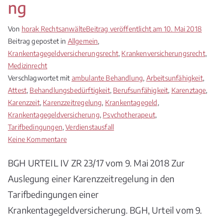
ng
Von
horak Rechtsanwälte
Beitrag veröffentlicht am
10. Mai 2018
Beitrag gepostet in
Allgemein
,
Krankentagegeldversicherungsrecht
,
Krankenversicherungsrecht
,
Medizinrecht
Verschlagwortet mit
ambulante Behandlung
,
Arbeitsunfähigkeit
,
Attest
,
Behandlungsbedürftigkeit
,
Berufsunfähigkeit
,
Karenztage
,
Karenzzeit
,
Karenzzeitregelung
,
Krankentagegeld
,
Krankentagegeldversicherung
,
Psychotherapeut
,
Tarifbedingungen
,
Verdienstausfall
zu
Keine Kommentare
BGH
BGH URTEIL IV ZR 23/17 vom 9. Mai 2018 Zur
Karenztage
in
Auslegung einer Karenzzeitregelung in den
der
Tarifbedingungen einer
Krankentagegeldversicherung
Krankentagegeldversicherung. BGH, Urteil vom 9.