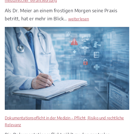
medizinischer Verantwortung
Als Dr. Meier an einem frostigen Morgen seine Praxis
betritt, hat er mehr im Blick…
M
weiterlesen
e
d
i
z
i
n
r
e
c
h
t
2
0
2
Dokumentationspflicht in der Medizin – Pflicht, Risiko und rechtliche
6
Relevanz
–