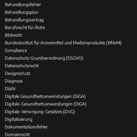
Behandlungsfehler
d
Behandlungsplan
P
Behandlungsvertrag
f
l
Berufsrecht für Ärzte
e
Bildrecht
g
Bundesinstitut für Arzneimittel und Medizinprodukte (BfArM)
e
Compliance
b
Datenschutz-Grundverordnung (DSGVO)
e
Datenschutzrecht
r
Designschutz
u
Diagnose
f
DiätV
e
Digitale Gesundheitsanwendungen (DiGA)
Digitale-Gesundheitsanwendungen (DiGA)
Digitale-Versorgung-Gesetzes (DVG)
Digitalisierung
Dokumentationsfehler
Domainrecht