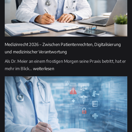
d
i
e
s
e
s
Medizinrecht 2026 – Zwischen Patientenrechten, Digitalisierung
F
und medizinischer Verantwortung
e
Als Dr. Meier an einem frostigen Morgen seine Praxis betritt, hat er
l
Medizinrecht
mehr im Blick…
weiterlesen
d
2026
l
–
e
Zwischen
e
Patientenrechten,
r.
Digitalisierung
und
medizinischer
Verantwortung