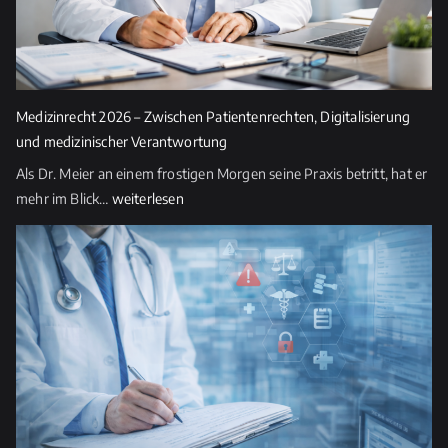
i
e
s
e
s
Medizinrecht 2026 – Zwischen Patientenrechten, Digitalisierung
F
und medizinischer Verantwortung
e
Als Dr. Meier an einem frostigen Morgen seine Praxis betritt, hat er
l
Medizinrecht
mehr im Blick…
weiterlesen
d
2026
l
–
e
Zwischen
e
Patientenrechten,
r.
Digitalisierung
und
medizinischer
Verantwortung