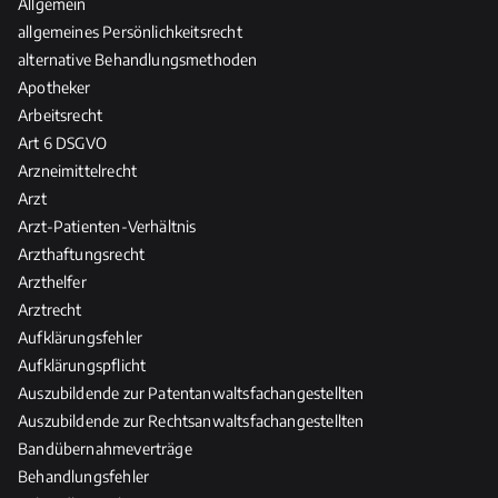
Allgemein
n
c
d
allgemeines Persönlichkeitsrecht
t
h
a
w
alternative Behandlungsmethoden
e
s
o
Apotheker
R
R
r
Arbeitsrecht
e
e
t
l
Art 6 DSGVO
c
u
e
Arzneimittelrecht
h
n
v
Arzt
t
g
a
d
Arzt-Patienten-Verhältnis
n
e
Arzthaftungsrecht
z
r
Arzthelfer
H
Arztrecht
e
Aufklärungsfehler
i
Aufklärungspflicht
l
Auszubildende zur Patentanwaltsfachangestellten
-
Auszubildende zur Rechtsanwaltsfachangestellten
u
Bandübernahmeverträge
n
Behandlungsfehler
d