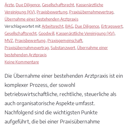
Ärzte
,
Due Diligence
,
Gesellschaftsrecht
,
Kassenärztliche
Vereinigung (KV)
,
Praxisbewertung
,
Praxisübernahmevertrag
,
Übernahme einer bestehenden Arztpraxis
Verschlagwortet mit
Arbeitsrecht
,
BAG
,
Due Diligence
,
Ertragswert
,
Gesellschaftsrecht
,
Goodwill
,
Kassenärztliche Vereinigung (KV)
,
MVZ
,
Praxisbewertung
,
Praxisgemeinschaft
,
Praxisübernahmevertrag
,
Substanzwert
,
Übernahme einer
bestehenden Arztpraxis
zu
Keine Kommentare
Übernahme
Die Übernahme einer bestehenden Arztpraxis ist ein
einer
bestehenden
komplexer Prozess, der sowohl
Arztpraxis
betriebswirtschaftliche, rechtliche, steuerliche als
auch organisatorische Aspekte umfasst.
Nachfolgend sind die wichtigsten Punkte
aufgeführt, die bei einer Praxisübernahme