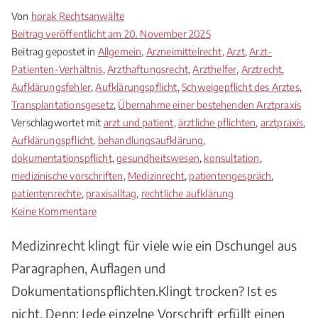
Von
horak Rechtsanwälte
Beitrag veröffentlicht am
20. November 2025
Beitrag gepostet in
Allgemein
,
Arzneimittelrecht
,
Arzt
,
Arzt-
Patienten-Verhältnis
,
Arzthaftungsrecht
,
Arzthelfer
,
Arztrecht
,
Aufklärungsfehler
,
Aufklärungspflicht
,
Schweigepflicht des Arztes
,
Transplantationsgesetz
,
Übernahme einer bestehenden Arztpraxis
Verschlagwortet mit
arzt und patient
,
ärztliche pflichten
,
arztpraxis
,
Aufklärungspflicht
,
behandlungsaufklärung
,
dokumentationspflicht
,
gesundheitswesen
,
konsultation
,
medizinische vorschriften
,
Medizinrecht
,
patientengespräch
,
patientenrechte
,
praxisalltag
,
rechtliche aufklärung
zu
Keine Kommentare
Medizinrechtliche
Medizinrecht klingt für viele wie ein Dschungel aus
Vorschriften:
Warum
Paragraphen, Auflagen und
Regeln
Dokumentationspflichten.Klingt trocken? Ist es
im
nicht. Denn: Jede einzelne Vorschrift erfüllt einen
Gesundheitswesen