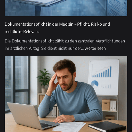
Dokumentationspflicht in der Medizin – Pflicht, Risiko und
rechtliche Relevanz
Die Dokumentationspflicht zählt zu den zentralen Verpflichtungen
Dokumentationspflicht
im ärztlichen Alltag. Sie dient nicht nur der…
weiterlesen
in
der
Medizin
–
Pflicht,
Risiko
und
rechtliche
Relevanz