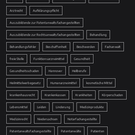
Arztrecht
Aufklärungspflicht
Auszubildende zur Patentanwaltsfachangestellten
Auszubildende zur Rechtsanwaltsfachangestellten
Behandlung
Behandlungsfehler
Beschaffenheit
Beschwerden
Fachanwalt
freie Stelle
Funktionsarzneimittel
Gesundheit
Gesundheitsschaden
Hannover
Heilberufe
Heilmittelwerbegesetz
Humanarzneimittel
kosmetische Mittel
krankenhausrecht
Krankenkassen
Krankheiten
Körperschaden
Lebensmittel
Leiden
Linderung
Medizinprodukte
Medizinrecht
Niedersachsen
Notarfachangestellte
Patentanwaltsfachangestellte
Patentanwälte
Patienten