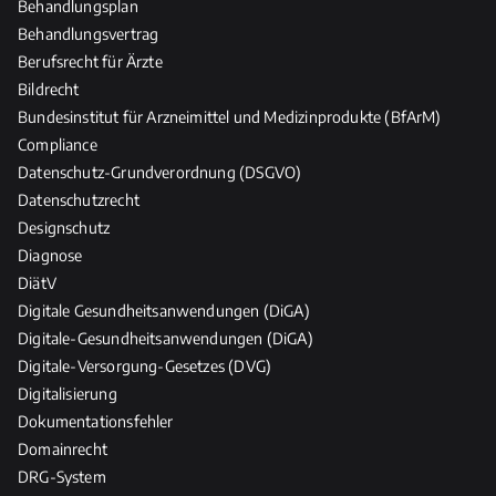
Behandlungsplan
P
f
Behandlungsvertrag
l
Berufsrecht für Ärzte
e
Bildrecht
g
Bundesinstitut für Arzneimittel und Medizinprodukte (BfArM)
e
Compliance
b
Datenschutz-Grundverordnung (DSGVO)
e
Datenschutzrecht
r
Designschutz
u
Diagnose
f
DiätV
e
Digitale Gesundheitsanwendungen (DiGA)
Digitale-Gesundheitsanwendungen (DiGA)
Digitale-Versorgung-Gesetzes (DVG)
Digitalisierung
Dokumentationsfehler
Domainrecht
DRG-System