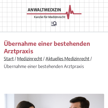
Zum
Inhalt
springen
Rechtsanwälte
Arztrecht, Arzthaftungsrecht,
Arztvertragsrecht,
für
Krankenhausrecht,
Krankenversicherungsrecht,
Medizinrecht
Chefarztrecht, Arzneimittelrecht,
Übernahme einer bestehenden
Medizinprodukterecht,
Apothekenrecht,
Arztpraxis
Pflegeversicherungsrecht,
Gesellschaftsrecht/ Berufsrecht/
Start
Medizinrecht
Aktuelles Medizinrecht
Vergütungsrecht für
Übernahme einer bestehenden Arztpraxis
Leistungserbringer