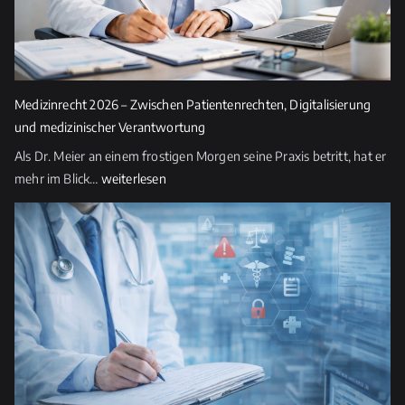
i
e
s
e
s
Medizinrecht 2026 – Zwischen Patientenrechten, Digitalisierung
F
und medizinischer Verantwortung
e
Als Dr. Meier an einem frostigen Morgen seine Praxis betritt, hat er
l
Medizinrecht
mehr im Blick…
weiterlesen
d
2026
l
–
e
Zwischen
e
Patientenrechten,
r.
Digitalisierung
und
medizinischer
Verantwortung