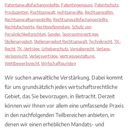
Patentanwaltsfachangestellte
,
Patentingenieure
,
Patentschutz
,
Produzenten
,
Rechtsanwalt
,
rechtsanwälte
,
Rechtsanwältin
,
Rechtsanwaltsangestellte
,
Rechtsanwaltsfachangestellte
,
Rechtsfachwirte
,
Rechtsreferendare
,
Schutz von
Persönlichkeitsrechten
,
Sender
,
Sponsoringverträge
,
Stellenangebot
,
Stellenangebot Rechtsanwalt
,
Technikrecht
,
TK-
Recht
,
TK-Verträge
,
Urheberschutz
,
Vergaberecht
,
Verlage
,
Verlagsrecht
,
Verlagsverträge
,
Vertragsgestaltung
,
Wettbewerbsrecht
,
Wirtschaftsjuristen
Wir suchen anwaltliche Verstärkung. Dabei kommt
für uns grundsätzlich jedes wirtschaftsrechtliche
Gebiet, das Sie bevorzugen, in Betracht. Derzeit
können wir Ihnen vor allem eine umfassende Praxis
in den nachfolgenden Teilbereichen anbieten, in
denen wir einen erheblichen Mandats- und