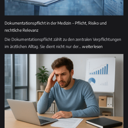
Dokumentationspflicht in der Medizin – Pflicht, Risiko und
rechtliche Relevanz
Die Dokumentationspflicht zählt zu den zentralen Verpflichtungen
Dokumentationspflicht
im ärztlichen Alltag. Sie dient nicht nur der…
weiterlesen
in
der
Medizin
–
Pflicht,
Risiko
und
rechtliche
Relevanz