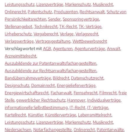
Leistungsschutz
,
Lizenzverträge
,
Markenschutz
,
Musikrecht
,
Onlinerecht
,
Patentschutz
,
Produzenten
,
Rechtsanwalt
,
Schutz von
Persönlichkeitsrechten
,
Sender
,
Sponsoringverträge
,
Stellenangebot
,
Technikrecht
,
TK-Recht
,
TK-Verträge
,
Urheberschutz
,
Vergaberecht
,
Verlage
,
Verlagsrecht
,
Verlagsverträge
,
Vertragsgestaltung
,
Wettbewerbsrecht
Verschlagwortet mit
AGB
,
Agenturen
,
Agenturverträge
,
Anwalt
,
Arzneimittelrecht
,
Auszubildende zur Patentanwaltsfachangestellten
,
Auszubildende zur Rechtsanwaltsfachangestellten
,
Bandübernahmeverträge
,
Bildrecht
,
Datenschutzrecht
,
Designschutz
,
Domainrecht
,
Energielieferverträge
,
Energiewirtschaftsrecht
,
Fachanwalt
,
Fernsehrecht
,
Filmrecht
,
freie
Stelle
,
gewerblicher Rechtsschutz
,
Hannover
,
Individualverträge
,
informationelle Selbstbestimmung
,
IT-Recht
,
IT-Verträge
,
Kartellrecht
,
Künstler
,
Künstlerverträge
,
Lebensmittelrecht
,
Leistungsschutz
,
Lizenzverträge
,
Markenschutz
,
Musikrecht
,
Niedersachsen
,
Notarfachangestellte
,
Onlinerecht
,
Patentanwälte
,