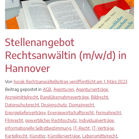
Stellenangebot
Rechtsanwältin (m/w/d) in
Hannover
Von
horak Rechtsanwälte
Beitrag veröffentlicht am
1. März 2023
Beitrag gepostet in
AGB
,
Agenturen
,
Agenturverträge
,
Arzneimittelrecht
,
Bandübernahmeverträge
,
Bildrecht
,
Datenschutzrecht
,
Designschutz
,
Domainrecht
,
Energielieferverträge
,
Energiewirtschaftsrecht
,
Fernsehrecht
,
Filmrecht
,
gewerblicher Rechtsschutz
,
Individualverträge
,
informationelle Selbstbestimmung
,
IT-Recht
,
IT-Verträge
,
Kartellrecht
,
Künstler
,
Künstlerverträge
,
Lebensmittelrecht
,