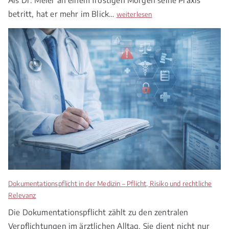
betritt, hat er mehr im Blick…
M
weiterlesen
e
d
i
z
i
n
r
e
c
h
t
2
0
2
Dokumentationspflicht in der Medizin – Pflicht, Risiko und rechtliche
6
Relevanz
–
Die Dokumentationspflicht zählt zu den zentralen
Z
Verpflichtungen im ärztlichen Alltag. Sie dient nicht nur
w