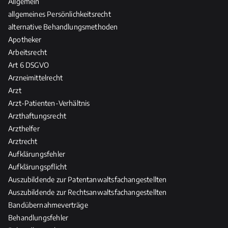
Allgemein
n
c
d
allgemeines Persönlichkeitsrecht
t
h
a
w
alternative Behandlungsmethoden
e
s
o
Apotheker
R
R
r
Arbeitsrecht
e
e
t
l
Art 6 DSGVO
c
u
e
Arzneimittelrecht
h
n
v
Arzt
t
g
a
d
Arzt-Patienten-Verhältnis
n
e
Arzthaftungsrecht
z
r
Arzthelfer
H
Arztrecht
e
Aufklärungsfehler
i
Aufklärungspflicht
l
Auszubildende zur Patentanwaltsfachangestellten
-
Auszubildende zur Rechtsanwaltsfachangestellten
u
Bandübernahmeverträge
n
Behandlungsfehler
d