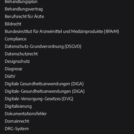
Behandlungsplan
P
f
Behandlungsvertrag
l
Berufsrecht für Ärzte
e
Bildrecht
g
Bundesinstitut für Arzneimittel und Medizinprodukte (BfArM)
e
Compliance
b
Datenschutz-Grundverordnung (DSGVO)
e
Datenschutzrecht
r
Designschutz
u
Diagnose
f
DiätV
e
Digitale Gesundheitsanwendungen (DiGA)
Digitale-Gesundheitsanwendungen (DiGA)
Digitale-Versorgung-Gesetzes (DVG)
Digitalisierung
Dokumentationsfehler
Domainrecht
DRG-System