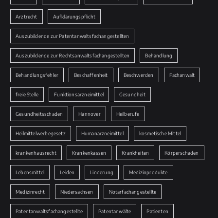
Arztrecht
Aufklärungspflicht
Auszubildende zur Patentanwaltsfachangestellten
Auszubildende zur Rechtsanwaltsfachangestellten
Behandlung
Behandlungsfehler
Beschaffenheit
Beschwerden
Fachanwalt
freie Stelle
Funktionsarzneimittel
Gesundheit
Gesundheitsschaden
Hannover
Heilberufe
Heilmittelwerbegesetz
Humanarzneimittel
kosmetische Mittel
krankenhausrecht
Krankenkassen
Krankheiten
Körperschaden
Lebensmittel
Leiden
Linderung
Medizinprodukte
Medizinrecht
Niedersachsen
Notarfachangestellte
Patentanwaltsfachangestellte
Patentanwälte
Patienten