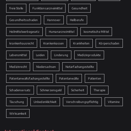
freie Stelle
Funktionsarzneimittel
Gesundheit
Gesundheitsschaden
Hannover
Heilberufe
Heilmittelwerbegesetz
Humanarzneimittel
kosmetische Mittel
krankenhausrecht
Krankenkassen
Krankheiten
Körperschaden
Lebensmittel
Leiden
Linderung
Medizinprodukte
Medizinrecht
Niedersachsen
Notarfachangestellte
Patentanwaltsfachangestellte
Patentanwälte
Patienten
Schadensersatz
Schmerzensgeld
Sicherheit
Therapie
Täuschung
Unbedenklichkeit
Verschreibungspflichtig
Vitamine
Wirksamkeit