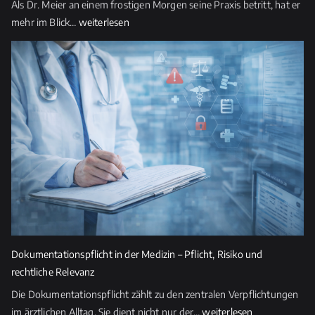
Als Dr. Meier an einem frostigen Morgen seine Praxis betritt, hat er
l
Medizinrecht
mehr im Blick…
weiterlesen
d
2026
l
–
e
Zwischen
e
Patientenrechten,
r.
Digitalisierung
und
medizinischer
Verantwortung
Dokumentationspflicht in der Medizin – Pflicht, Risiko und
rechtliche Relevanz
Die Dokumentationspflicht zählt zu den zentralen Verpflichtungen
Dokumentationspflicht
im ärztlichen Alltag. Sie dient nicht nur der…
weiterlesen