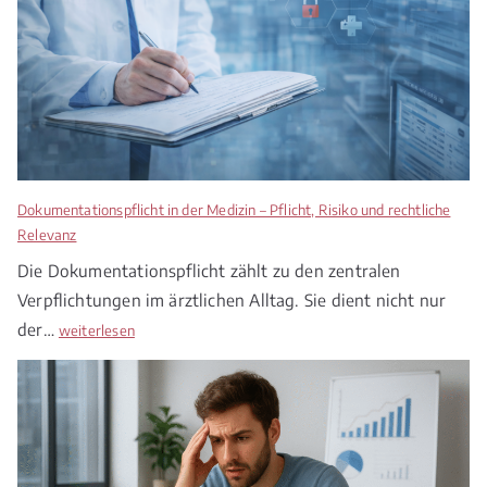
r
e
c
h
t
2
0
2
Dokumentationspflicht in der Medizin – Pflicht, Risiko und rechtliche
6
Relevanz
–
Die Dokumentationspflicht zählt zu den zentralen
Z
Verpflichtungen im ärztlichen Alltag. Sie dient nicht nur
w
i
der…
D
weiterlesen
s
o
c
k
h
u
e
m
n
e
P
n