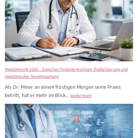
Medizinrecht 2026 – Zwischen Patientenrechten, Digitalisierung und
medizinischer Verantwortung
Als Dr. Meier an einem frostigen Morgen seine Praxis
betritt, hat er mehr im Blick…
M
weiterlesen
e
d
i
z
i
n