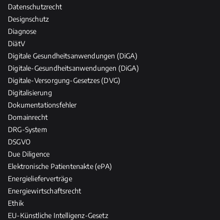
e
Datenschutzrecht
r
Designschutz
u
Diagnose
f
DiätV
e
Digitale Gesundheitsanwendungen (DiGA)
Digitale-Gesundheitsanwendungen (DiGA)
Digitale-Versorgung-Gesetzes (DVG)
Digitalisierung
Dokumentationsfehler
Domainrecht
DRG-System
DSGVO
Due Diligence
Elektronische Patientenakte (ePA)
Energielieferverträge
Energiewirtschaftsrecht
Ethik
EU-Künstliche Intelligenz-Gesetz