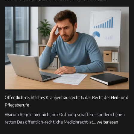
in
der
Medizin
–
Pflicht,
Risiko
und
rechtliche
Relevanz
Öffentlich-rechtliches Krankenhausrecht & das Recht der Heil- und
Pflegeberufe
Warum Regeln hier nicht nur Ordnung schaffen – sondern Leben
Öffentlich-
retten Das öffentlich-rechtliche Medizinrecht ist…
weiterlesen
rechtliches