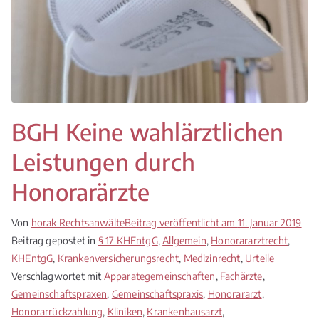
BGH Keine wahlärztlichen
Leistungen durch
Honorarärzte
Von
horak Rechtsanwälte
Beitrag veröffentlicht am
11. Januar 2019
Beitrag gepostet in
§ 17 KHEntgG
,
Allgemein
,
Honorararztrecht
,
KHEntgG
,
Krankenversicherungsrecht
,
Medizinrecht
,
Urteile
Verschlagwortet mit
Apparategemeinschaften
,
Fachärzte
,
Gemeinschaftspraxen
,
Gemeinschaftspraxis
,
Honorararzt
,
Honorarrückzahlung
,
Kliniken
,
Krankenhausarzt
,