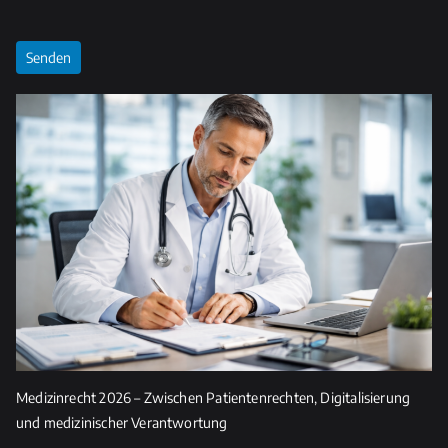
B
it
t
e
l
a
s
s
e
d
i
e
s
e
s
Medizinrecht 2026 – Zwischen Patientenrechten, Digitalisierung
F
und medizinischer Verantwortung
e