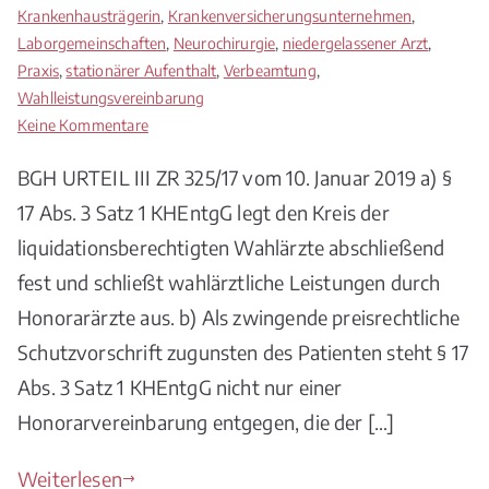
Krankenhausträgerin
,
Krankenversicherungsunternehmen
,
Laborgemeinschaften
,
Neurochirurgie
,
niedergelassener Arzt
,
Praxis
,
stationärer Aufenthalt
,
Verbeamtung
,
Wahlleistungsvereinbarung
zu
Keine Kommentare
BGH
BGH URTEIL III ZR 325/17 vom 10. Januar 2019 a) §
Keine
wahlärztlichen
17 Abs. 3 Satz 1 KHEntgG legt den Kreis der
Leistungen
liquidationsberechtigten Wahlärzte abschließend
durch
fest und schließt wahlärztliche Leistungen durch
Honorarärzte
Honorarärzte aus. b) Als zwingende preisrechtliche
Schutzvorschrift zugunsten des Patienten steht § 17
Abs. 3 Satz 1 KHEntgG nicht nur einer
Honorarvereinbarung entgegen, die der […]
Weiterlesen