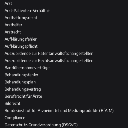
n
v
Arzt
t
g
a
d
Arzt-Patienten-Verhältnis
n
e
Arzthaftungsrecht
z
r
Arzthelfer
H
Arztrecht
e
Aufklärungsfehler
i
Aufklärungspflicht
l
Auszubildende zur Patentanwaltsfachangestellten
-
Auszubildende zur Rechtsanwaltsfachangestellten
u
Bandübernahmeverträge
n
Behandlungsfehler
d
Behandlungsplan
P
Behandlungsvertrag
f
l
Berufsrecht für Ärzte
e
Bildrecht
g
Bundesinstitut für Arzneimittel und Medizinprodukte (BfArM)
e
Compliance
b
Datenschutz-Grundverordnung (DSGVO)