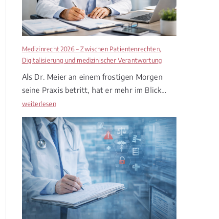
Medizinrecht 2026 – Zwischen Patientenrechten,
Digitalisierung und medizinischer Verantwortung
Als Dr. Meier an einem frostigen Morgen
seine Praxis betritt, hat er mehr im Blick…
M
weiterlesen
e
d
i
z
i
n
r
e
c
h