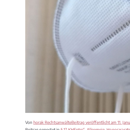
Von
horak Rechtsanwälte
Beitrag veröffentlicht am
11. Jan
Beitrag gepostet in
§ 17 KHEntgG
,
Allgemein
,
Honorararzt