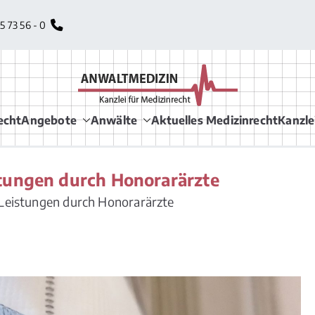
35 73 56 - 0
Rechtsanwälte 
Arztrecht, Arzthaftung
echt
Angebote
Anwälte
Aktuelles Medizinrecht
Kanzle
Krankenversicherungsrecht, Che
Apothekenrecht, Pflegeversicherung
stungen durch Honorarärzte
 Leistungen durch Honorarärzte