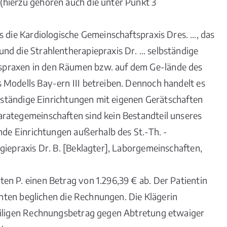
hierzu gehören auch die unter Punkt 3
s die Kardiologische Gemeinschaftspraxis Dres. …, das
nd die Strahlentherapiepraxis Dr. … selbständige
praxen in den Räumen bzw. auf dem Ge-lände des
 Modells Bay-ern III betreiben. Dennoch handelt es
lbständige Einrichtungen mit eigenen Gerätschaften
rategemeinschaften sind kein Bestandteil unseres
emde Einrichtungen außerhalb des St.-Th. -
giepraxis Dr. B. [Beklagter], Laborgemeinschaften,
n P. einen Betrag von 1.296,39 € ab. Der Patientin
ienten beglichen die Rechnungen. Die Klägerin
weiligen Rechnungsbetrag gegen Abtretung etwaiger