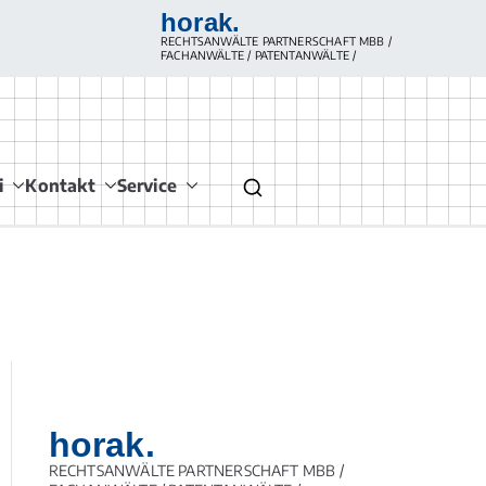
horak.
RECHTSANWÄLTE PARTNERSCHAFT MBB /
FACHANWÄLTE / PATENTANWÄLTE /
für Medizinrecht
srecht, Arztvertragsrecht, Krankenhausrecht,
i
Kontakt
Service
farztrecht, Arzneimittelrecht, Medizinprodukterecht,
srecht, Gesellschaftsrecht/ Berufsrecht/ Vergütungsrecht
für Leistungserbringer
horak.
RECHTSANWÄLTE PARTNERSCHAFT MBB /