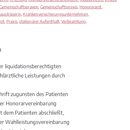
Gemeinschaftspraxen
,
Gemeinschaftspraxis
,
Honorararzt
,
austrägerin
,
Krankenversicherungsunternehmen
,
rzt
,
Praxis
,
stationärer Aufenthalt
,
Verbeamtung
,
9
er liquidationsberechtigten
hlärztliche Leistungen durch
hrift zugunsten des Patienten
iner Honorarvereinbarung
t dem Patienten abschließt,
der Wahlleistungsvereinbarung