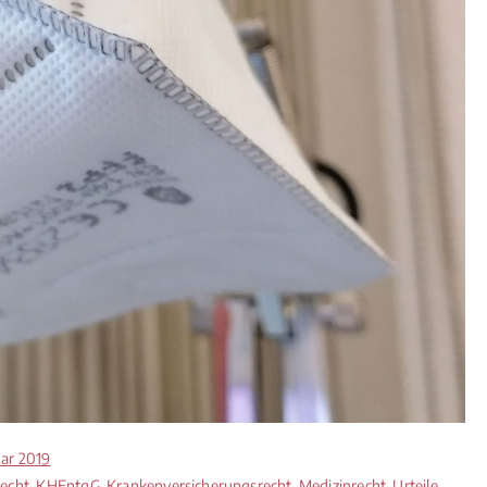
uar 2019
recht
,
KHEntgG
,
Krankenversicherungsrecht
,
Medizinrecht
,
Urteile