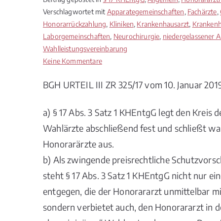
Verschlagwortet mit
Apparategemeinschaften
,
Fachärzte
,
Honorarrückzahlung
,
Kliniken
,
Krankenhausarzt
,
Krankenh
Laborgemeinschaften
,
Neurochirurgie
,
niedergelassener A
Wahlleistungsvereinbarung
zu
Keine Kommentare
BGH
BGH URTEIL III ZR 325/17 vom 10. Januar 201
Keine
wahlärztlichen
Leistungen
a) § 17 Abs. 3 Satz 1 KHEntgG legt den Kreis d
durch
Wahlärzte abschließend fest und schließt wa
Honorarärzte
Honorarärzte aus.
b) Als zwingende preisrechtliche Schutzvorsc
steht § 17 Abs. 3 Satz 1 KHEntgG nicht nur e
entgegen, die der Honorararzt unmittelbar mi
sondern verbietet auch, den Honorararzt in 