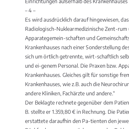
Einrichtungen außerhalb des Krankenhauses (
– 4 –
Es wird ausdrücklich darauf hingewiesen, das
Radiologisch-Nuklearmedizinische Zent-rum u
Apparategemein-schaften und Gemeinschafts
Krankenhauses nach einer Sonderstellung des
sich um örtlich getrennte, wirt-schaftlich se
und ei-genem Personal. Die Praxen bzw. Appa
Krankenhauses. Gleiches gilt für sonstige fr
Krankenhauses, wie z.B. auch die Neurochirur
andere Kliniken, Fachärzte und andere.“
Der Beklagte rechnete gegenüber dem Patiente
B. stellte er 1.359,80 € in Rechnung. Die Pat
erstattete daraufhin den Pa-tienten den je