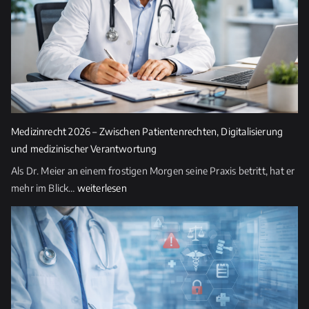
s
e
d
i
e
s
e
s
Medizinrecht 2026 – Zwischen Patientenrechten, Digitalisierung
F
und medizinischer Verantwortung
e
Als Dr. Meier an einem frostigen Morgen seine Praxis betritt, hat er
l
Medizinrecht
mehr im Blick…
weiterlesen
d
2026
l
–
e
Zwischen
e
Patientenrechten,
r.
Digitalisierung
und
medizinischer