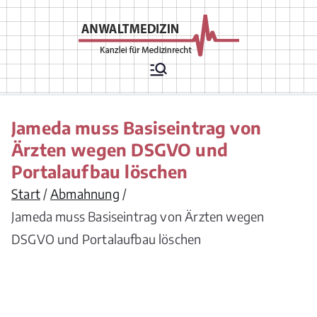
Zum
Inhalt
springen
Rechtsanwälte
Arztrecht, Arzthaftungsrecht,
Arztvertragsrecht,
für
Krankenhausrecht,
Krankenversicherungsrecht,
Medizinrecht
Chefarztrecht, Arzneimittelrecht,
Jameda muss Basiseintrag von
Medizinprodukterecht,
Apothekenrecht,
Ärzten wegen DSGVO und
Pflegeversicherungsrecht,
Portalaufbau löschen
Gesellschaftsrecht/ Berufsrecht/
Vergütungsrecht für
Start
Abmahnung
Leistungserbringer
Jameda muss Basiseintrag von Ärzten wegen
DSGVO und Portalaufbau löschen