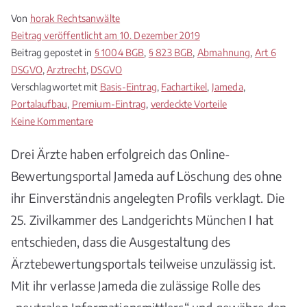
Von
horak Rechtsanwälte
Beitrag veröffentlicht am
10. Dezember 2019
Beitrag gepostet in
§ 1004 BGB
,
§ 823 BGB
,
Abmahnung
,
Art 6
DSGVO
,
Arztrecht
,
DSGVO
Verschlagwortet mit
Basis-Eintrag
,
Fachartikel
,
Jameda
,
Portalaufbau
,
Premium-Eintrag
,
verdeckte Vorteile
zu
Keine Kommentare
Jameda
Drei Ärzte haben erfolgreich das Online-
muss
Basiseintrag
Bewertungsportal Jameda auf Löschung des ohne
von
ihr Einverständnis angelegten Profils verklagt. Die
Ärzten
25. Zivilkammer des Landgerichts München I hat
wegen
entschieden, dass die Ausgestaltung des
DSGVO
und
Ärztebewertungsportals teilweise unzulässig ist.
Portalaufbau
Mit ihr verlasse Jameda die zulässige Rolle des
löschen