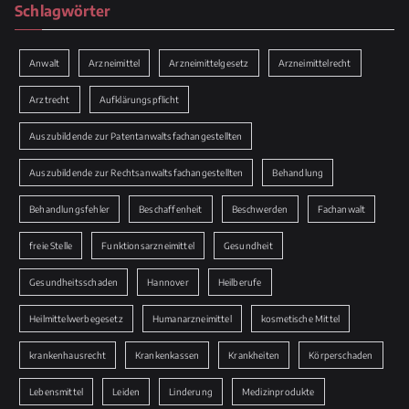
Schlagwörter
Anwalt
Arzneimittel
Arzneimittelgesetz
Arzneimittelrecht
Arztrecht
Aufklärungspflicht
Auszubildende zur Patentanwaltsfachangestellten
Auszubildende zur Rechtsanwaltsfachangestellten
Behandlung
Behandlungsfehler
Beschaffenheit
Beschwerden
Fachanwalt
freie Stelle
Funktionsarzneimittel
Gesundheit
Gesundheitsschaden
Hannover
Heilberufe
Heilmittelwerbegesetz
Humanarzneimittel
kosmetische Mittel
krankenhausrecht
Krankenkassen
Krankheiten
Körperschaden
Lebensmittel
Leiden
Linderung
Medizinprodukte