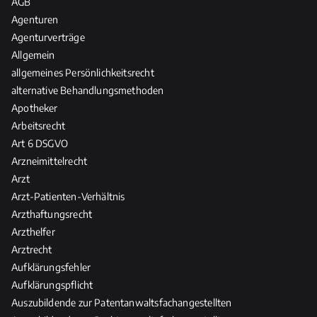
c
AGB
e
t
h
Agenturen
r
l
t
Agenturverträge
a
i
&
Allgemein
n
c
d
allgemeines Persönlichkeitsrecht
t
h
a
alternative Behandlungsmethoden
w
e
s
o
Apotheker
R
R
r
Arbeitsrecht
e
e
t
l
Art 6 DSGVO
c
u
e
Arzneimittelrecht
h
n
v
Arzt
t
g
a
d
Arzt-Patienten-Verhältnis
n
e
Arzthaftungsrecht
z
r
Arzthelfer
H
Arztrecht
e
Aufklärungsfehler
i
Aufklärungspflicht
l
Auszubildende zur Patentanwaltsfachangestellten
-