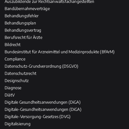
Auszubildende zur Rechtsanwaltsfachangestellten
u
Bandübernahmeverträge
n
Behandlungsfehler
d
Behandlungsplan
P
Behandlungsvertrag
f
l
Berufsrecht für Ärzte
e
Bildrecht
g
Bundesinstitut für Arzneimittel und Medizinprodukte (BfArM)
e
Compliance
b
Datenschutz-Grundverordnung (DSGVO)
e
Datenschutzrecht
r
Designschutz
u
Diagnose
f
DiätV
e
Digitale Gesundheitsanwendungen (DiGA)
Digitale-Gesundheitsanwendungen (DiGA)
Digitale-Versorgung-Gesetzes (DVG)
Digitalisierung