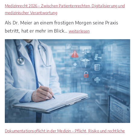
Medizinrecht 2026 – Zwischen Patientenrechten, Digitalisierung und
medizinischer Verantwortung
Als Dr. Meier an einem frostigen Morgen seine Praxis
betritt, hat er mehr im Blick…
M
weiterlesen
e
d
i
z
i
n
r
e
c
h
t
2
0
2
Dokumentationspflicht in der Medizin – Pflicht, Risiko und rechtliche
6