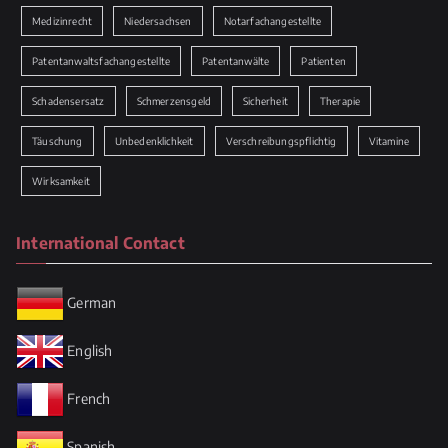
Medizinrecht
Niedersachsen
Notarfachangestellte
Patentanwaltsfachangestellte
Patentanwälte
Patienten
Schadensersatz
Schmerzensgeld
Sicherheit
Therapie
Täuschung
Unbedenklichkeit
Verschreibungspflichtig
Vitamine
Wirksamkeit
International Contact
German
English
French
Spanish