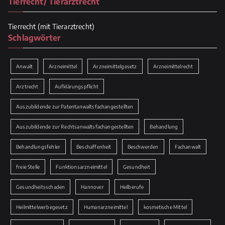
Tierrecht/ Tierarztrecht
Tierrecht (mit Tierarztrecht)
Schlagwörter
Anwalt
Arzneimittel
Arzneimittelgesetz
Arzneimittelrecht
Arztrecht
Aufklärungspflicht
Auszubildende zur Patentanwaltsfachangestellten
Auszubildende zur Rechtsanwaltsfachangestellten
Behandlung
Behandlungsfehler
Beschaffenheit
Beschwerden
Fachanwalt
freie Stelle
Funktionsarzneimittel
Gesundheit
Gesundheitsschaden
Hannover
Heilberufe
Heilmittelwerbegesetz
Humanarzneimittel
kosmetische Mittel