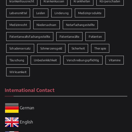
krankenhausrecht
Krankenkassen
Krankheiten
Körperschaden
Lebensmittel
Leiden
Linderung
Medizinprodukte
Medizinrecht
Niedersachsen
Notarfachangestellte
Patentanwaltsfachangestellte
Patentanwälte
Patienten
Schadensersatz
Schmerzensgeld
Sicherheit
Therapie
Täuschung
Unbedenklichkeit
Verschreibungspflichtig
Vitamine
Wirksamkeit
International Contact
German
English