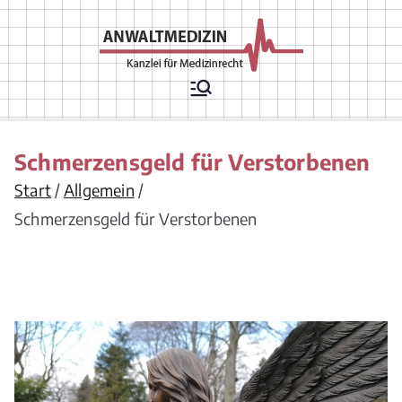
Zum
Inhalt
springen
Rechtsanwälte
Arztrecht, Arzthaftungsrecht,
Arztvertragsrecht,
für
Krankenhausrecht,
Krankenversicherungsrecht,
Medizinrecht
Chefarztrecht, Arzneimittelrecht,
Schmerzensgeld für Verstorbenen
Medizinprodukterecht,
Apothekenrecht,
Start
Allgemein
Pflegeversicherungsrecht,
Gesellschaftsrecht/ Berufsrecht/
Schmerzensgeld für Verstorbenen
Vergütungsrecht für
Leistungserbringer