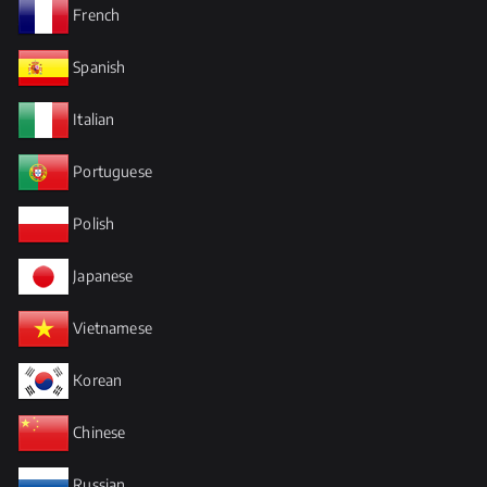
French
Spanish
Italian
Portuguese
Polish
Japanese
Vietnamese
Korean
Chinese
Russian