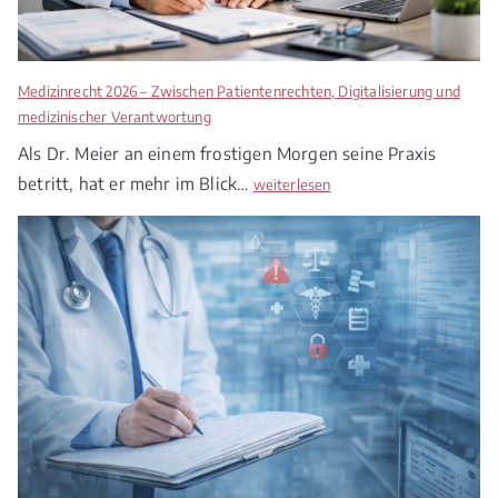
Medizinrecht 2026 – Zwischen Patientenrechten, Digitalisierung und
medizinischer Verantwortung
Als Dr. Meier an einem frostigen Morgen seine Praxis
betritt, hat er mehr im Blick…
M
weiterlesen
e
d
i
z
i
n
r
e
c
h
t
2