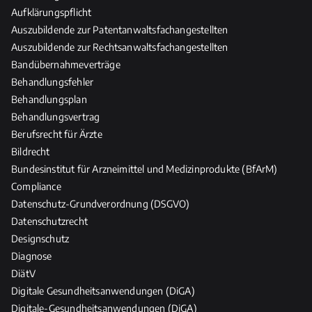
i
Aufklärungspflicht
l
Auszubildende zur Patentanwaltsfachangestellten
-
Auszubildende zur Rechtsanwaltsfachangestellten
u
Bandübernahmeverträge
n
Behandlungsfehler
d
Behandlungsplan
P
Behandlungsvertrag
f
l
Berufsrecht für Ärzte
e
Bildrecht
g
Bundesinstitut für Arzneimittel und Medizinprodukte (BfArM)
e
Compliance
b
Datenschutz-Grundverordnung (DSGVO)
e
Datenschutzrecht
r
Designschutz
u
Diagnose
f
DiätV
e
Digitale Gesundheitsanwendungen (DiGA)
Digitale-Gesundheitsanwendungen (DiGA)