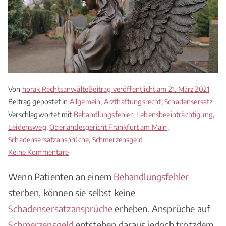
Von
horak Rechtsanwälte
Beitrag veröffentlicht am
21. März 2021
Beitrag gepostet in
Allgemein
,
Arzthaftungsrecht
,
Schadensersatz
Verschlagwortet mit
Behandlungsfehler
,
Lebensbeeinträchtigung
,
Leidensweg
,
Oberlandesgericht Frankfurt am Main
,
Schadensersatzansprüche
,
Schmerzensgeld
zu
Keine Kommentare
Schmerzensgeld
Wenn Patienten an einem
Behandlungsfehler
für
Verstorbenen
sterben, können sie selbst keine
Schadensersatzansprüche
erheben. Ansprüche auf
Schmerzensgeld
entstehen daraus jedoch trotzdem.